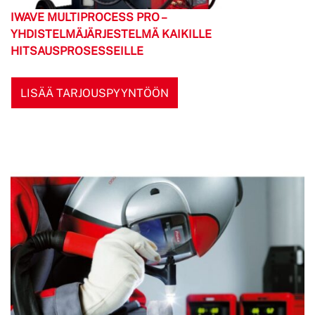
IWAVE MULTIPROCESS PRO –
YHDISTELMÄJÄRJESTELMÄ KAIKILLE
HITSAUSPROSESSEILLE
LISÄÄ TARJOUSPYYNTÖÖN