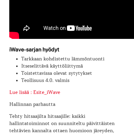
iWave-sarjan hyödyt
Tarkkaan kohdistettu lämmöntuonti
Itseselittävä käyttöliittymä
Toistettavissa olevat sytytykset
Teollisuus 4.0. valmis
Lue lisää : Esite_iWave
Hallinnan parhautta
Tehty hitsaajilta hitsaajille: kaikki
hallintatoiminnot on suunniteltu päivittäisten
tehtävien kannalta ottaen huomioon järeyden,