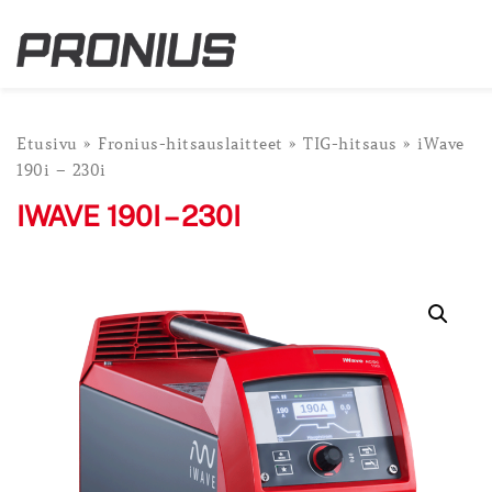
Siirry
sisältöön
Etusivu
»
Fronius-hitsauslaitteet
»
TIG-hitsaus
»
iWave
190i – 230i
IWAVE 190I – 230I