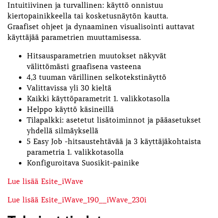
Intuitiivinen ja turvallinen: käyttö onnistuu
kiertopainikkeella tai kosketusnäytön kautta.
Graafiset ohjeet ja dynaaminen visualisointi auttavat
käyttäjää parametrien muuttamisessa.
Hitsausparametrien muutokset näkyvät
välittömästi graafisena vasteena
4,3 tuuman värillinen selkotekstinäyttö
Valittavissa yli 30 kieltä
Kaikki käyttöparametrit 1. valikkotasolla
Helppo käyttö käsineillä
Tilapalkki: asetetut lisätoiminnot ja pääasetukset
yhdellä silmäyksellä
5 Easy Job -hitsaustehtävää ja 3 käyttäjäkohtaista
parametria 1. valikkotasolla
Konfiguroitava Suosikit-painike
Lue lisää Esite_iWave
Lue lisää Esite_iWave_190__iWave_230i