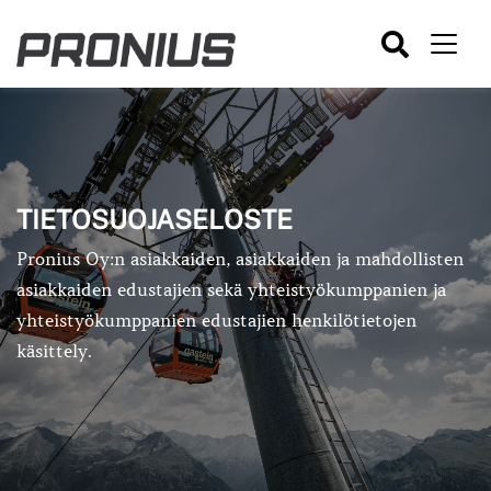
Siirry
sisältöön
TIETOSUOJASELOSTE
Pronius Oy:n asiakkaiden, asiakkaiden ja mahdollisten
asiakkaiden edustajien sekä yhteistyökumppanien ja
yhteistyökumppanien edustajien henkilötietojen
käsittely.