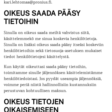
kari.lehtomaa@pronius.fi.
OIKEUS SAADA PÄÄSY
TIETOIHIN
Sinulla on oikeus saada meiltä vahvistus siitä,
käsittelemmekö me sinua koskevia henkilötietoja.
Sinulla on lisäksi oikeus saada pääsy itseäsi koskeviin
henkilötietoihin sekä tietosuoja-asetuksen mukaiset
tiedot henkilötietojesi käsittelystä.
Kun käytät oikeuttasi saada pääsy tietoihin,
toimitamme sinulle jäljennöksen käsittelemistämme
henkilötiedoistasi. Jos pyydät useampia jäljennöksiä,
voimme periä niistä hallinnollisiin kustannuksiin
perustuvan kohtuullisen maksun.
OIKEUS TIETOJEN
OIKAISEMISEEN