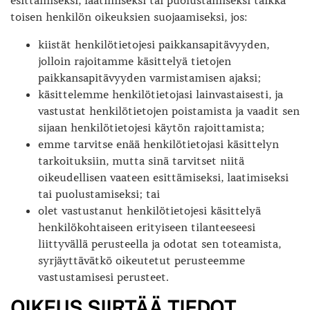
esittämiseksi, laatimiseksi tai puolustamiseksi taikka
toisen henkilön oikeuksien suojaamiseksi, jos:
kiistät henkilötietojesi paikkansapitävyyden,
jolloin rajoitamme käsittelyä tietojen
paikkansapitävyyden varmistamisen ajaksi;
käsittelemme henkilötietojasi lainvastaisesti, ja
vastustat henkilötietojen poistamista ja vaadit sen
sijaan henkilötietojesi käytön rajoittamista;
emme tarvitse enää henkilötietojasi käsittelyn
tarkoituksiin, mutta sinä tarvitset niitä
oikeudellisen vaateen esittämiseksi, laatimiseksi
tai puolustamiseksi; tai
olet vastustanut henkilötietojesi käsittelyä
henkilökohtaiseen erityiseen tilanteeseesi
liittyvällä perusteella ja odotat sen toteamista,
syrjäyttävätkö oikeutetut perusteemme
vastustamisesi perusteet.
OIKEUS SIIRTÄÄ TIEDOT