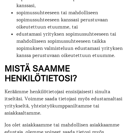
kanssasi,
sopimussuhteeseen tai mahdolliseen
sopimussuhteeseen kanssasi perustuvaan
oikeutettuun etuumme, tai
edustamasi yrityksen sopimussuhteeseen tai
mahdolliseen sopimussuhteeseen taikka
sopimuksen valmisteluun edustamasi yrityksen
kanssa perustuvaan oikeutettuun etuumme.
MISTÄ SAAMME
HENKILÖTIETOSI?
Keräämme henkilötietojasi ensisijaisesti sinulta
itseltäsi. Voimme saada tietojasi myös edustamaltasi
yritykseltä, yhteistyökumppaniltamme tai
asiakkaaltamme.
Jos olet asiakkaamme tai mahdollisen asiakkaamme
edustaja, olemme voineet saada tietosi myös