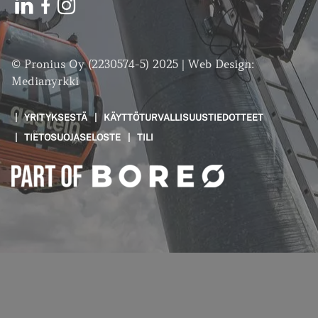
© Pronius Oy (2230574-5) 2025 | Web Design:
Medianyrkki
YRITYKSESTÄ
KÄYTTÖTURVALLISUUSTIEDOTTEET
TIETOSUOJASELOSTE
TILI