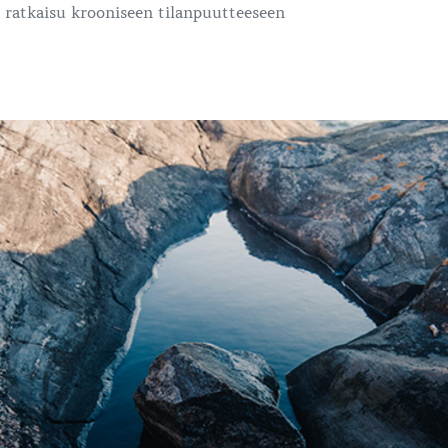
ti ratkaisu krooniseen tilanpuutteeseen