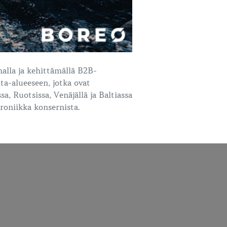
alla ja kehittämällä B2B-
ta-alueeseen, jotka ovat
, Ruotsissa, Venäjällä ja Baltiassa
roniikka konsernista.