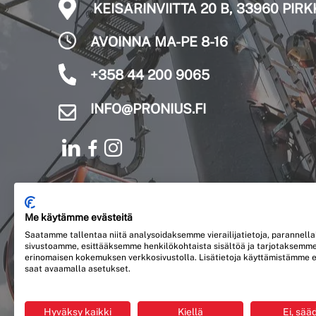
KEISARINVIITTA 20 B, 33960 PIR
AVOINNA MA-PE 8-16
+358 44 200 9065
INFO@PRONIUS.FI
© Pronius Oy (2230574-5) 2025 | Web Design:
Me käytämme evästeitä
Medianyrkki
Saatamme tallentaa niitä analysoidaksemme vierailijatietoja, parannel
sivustoamme, esittääksemme henkilökohtaista sisältöä ja tarjotaksemme
erinomaisen kokemuksen verkkosivustolla. Lisätietoja käyttämistämme e
YRITYKSESTÄ
KÄYTTÖTURVALLISUUSTIEDOTTEET
saat avaamalla asetukset.
TIETOSUOJASELOSTE
TILI
Hyväksy kaikki
Kiellä
Ei, sää