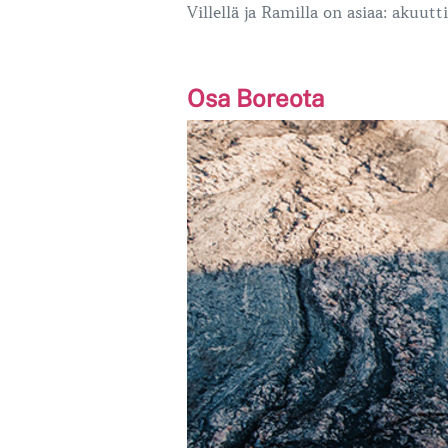
Villellä ja Ramilla on asiaa: akuut
Osa Boreota