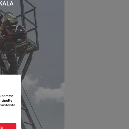
KKALA
laksemme
 sinulle
västeistä
dä