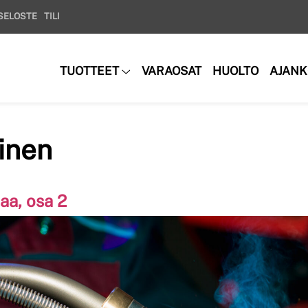
SELOSTE
TILI
VARAOSAT
HUOLTO
AJANK
TUOTTEET
einen
iaa, osa 2