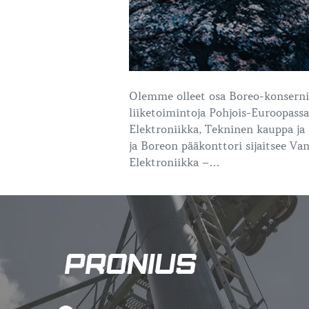
Olemme olleet osa Boreo-konsernia
liiketoimintoja Pohjois-Euroopassa
Elektroniikka, Tekninen kauppa ja 
ja Boreon pääkonttori sijaitsee Va
Elektroniikka –…