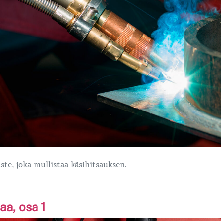
ruste, joka mullistaa käsihitsauksen.
iaa, osa 1