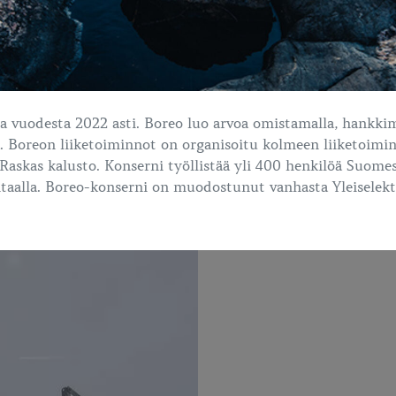
 vuodesta 2022 asti. Boreo luo arvoa omistamalla, hankkim
. Boreon liiketoiminnot on organisoitu kolmeen liiketoimin
Raskas kalusto. Konserni työllistää yli 400 henkilöä Suomessa
ntaalla. Boreo-konserni on muodostunut vanhasta Yleiselekt